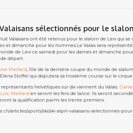
t Valaisans sélectionnés pour le slalo
 Valaisans ont été retenus pour le slalom de Levi qui se 
es et dimanche pour les hommes.Le Valais sera représenté
onde de Levi ce samedi pour les dames et dimanche pour 
n de départ.
nie Meillard
, 10e de la dernière coupe du monde de slal
Elena Stoffel qui disputera sa troisième course sur le cirque
 représentants helvétiques sur dix viennent du Valais.
Daniel
t
Loïc Meillard
en seront les fers de lance. Ils seront second
ront la qualification parmi les trente premiers.
.ch/articles/sports/ski/ski-alpin-valaisans-selectionnes-pour