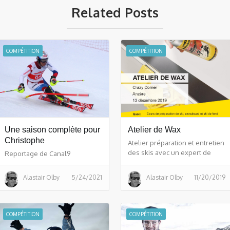
Related Posts
COMPÉTITION
COMPÉTITION
Une saison complète pour
Atelier de Wax
Christophe
Atelier préparation et entretien
des skis avec un expert de
Reportage de Canal9
TOKO, offert par TOKO et Crazy
Corner.
Alastair Olby
5/24/2021
Alastair Olby
11/20/2019
COMPÉTITION
COMPÉTITION