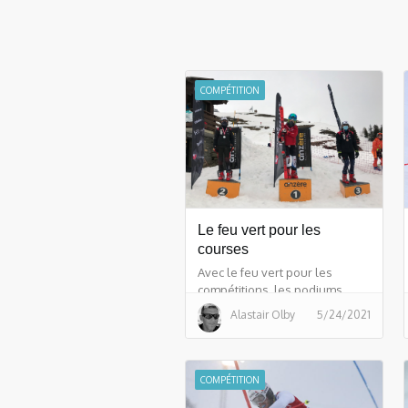
COMPÉTITION
Le feu vert pour les
courses
Avec le feu vert pour les
compétitions, les podiums
recommencent !
Alastair Olby
5/24/2021
COMPÉTITION