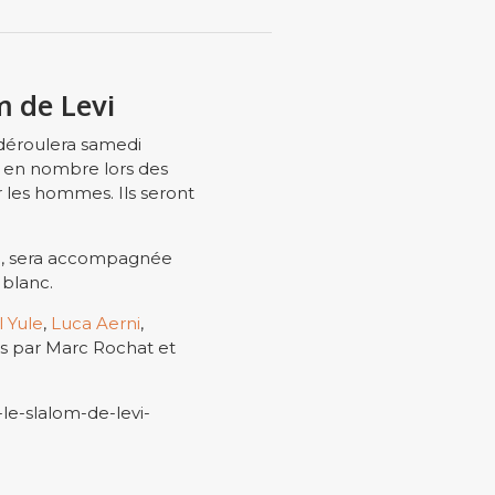
m de Levi
déroulera samedi
 en nombre lors des
les hommes. Ils seront
om, sera accompagnée
 blanc.
 Yule
,
Luca Aerni
,
és par Marc Rochat et
-le-slalom-de-levi-