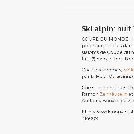
Ski alpin: hui
COUPE DU MONDE - Huit
prochain pour les dam
slaloms de Coupe du m
huit (!) dans le portillo
Chez les femmes,
Méla
par la Haut-Valaisanne 
Chez ces messieurs, six
Ramon
Zenhäusern
e
Anthony Bonvin qui vise
http://www.lenouvelliste
714009