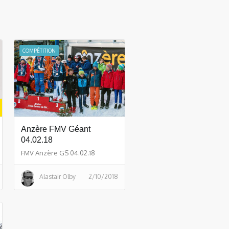
COMPÉTITION
Anzère FMV Géant
04.02.18
FMV Anzère GS 04.02.18
Alastair Olby
2/10/2018